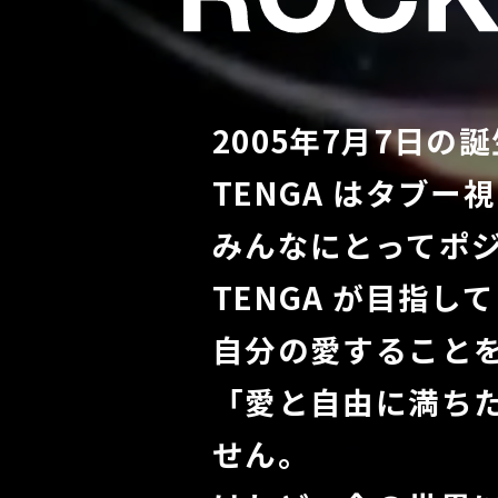
2005年7⽉7⽇の
TENGA はタブ
みんなにとってポ
TENGA が⽬指
⾃分の愛すること
「愛と⾃由に満ち
せん。