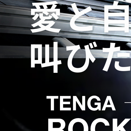
愛と
叫び