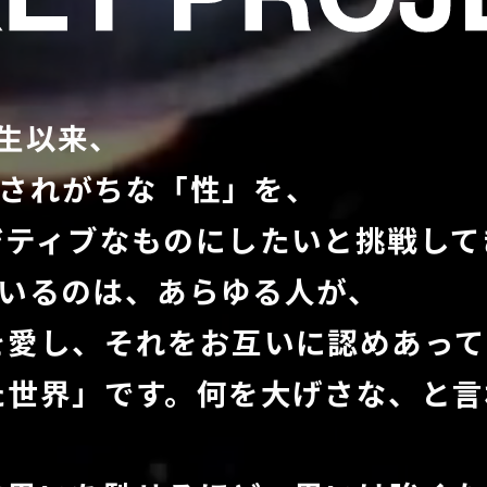
誕⽣以来、
ー視されがちな「性」を、
ジティブなものにしたいと挑戦して
しているのは、あらゆる⼈が、
を愛し、それをお互いに認めあって
た世界」です。何を⼤げさな、と⾔