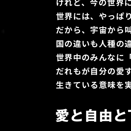
けれど、今の世界
世界には、やっぱ
だから、宇宙から
国の違いも⼈種の
世界中のみんなに
だれもが⾃分の愛
⽣きている意味を