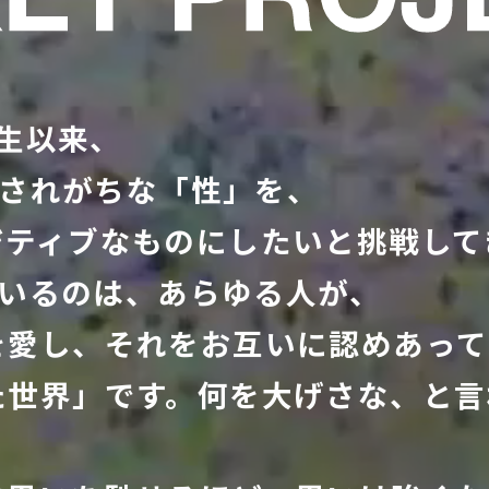
誕⽣以来、
ー視されがちな「性」を、
ジティブなものにしたいと挑戦して
しているのは、あらゆる⼈が、
を愛し、それをお互いに認めあって
た世界」です。何を⼤げさな、と⾔