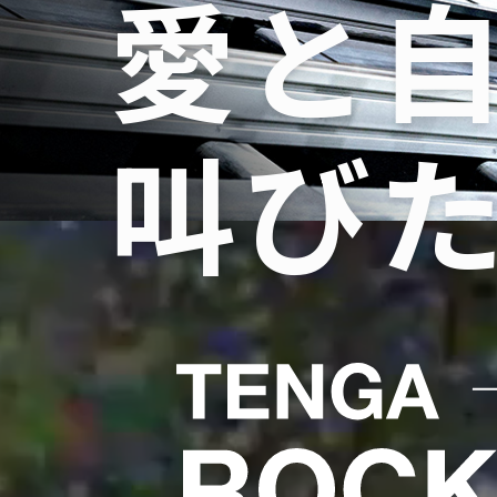
愛と
叫び