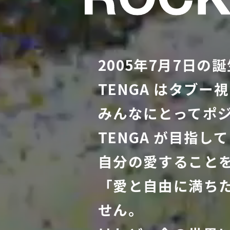
2005年7⽉7⽇の
TENGA はタブ
みんなにとってポ
TENGA が⽬指
⾃分の愛すること
「愛と⾃由に満ち
せん。