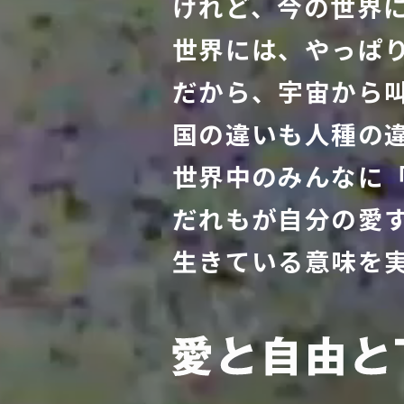
けれど、今の世界
世界には、やっぱ
だから、宇宙から
国の違いも⼈種の
世界中のみんなに
だれもが⾃分の愛
⽣きている意味を